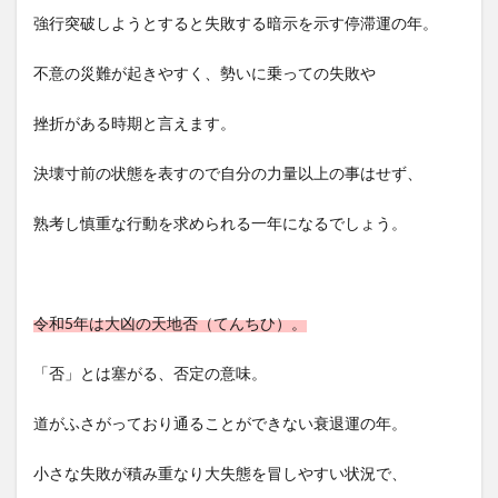
強行突破しようとすると失敗する暗示を示す停滞運の年。
不意の災難が起きやすく、勢いに乗っての失敗や
挫折がある時期と言えます。
決壊寸前の状態を表すので自分の力量以上の事はせず、
熟考し慎重な行動を求められる一年になるでしょう。
令和5年は大凶の天地否（てんちひ）。
「否」とは塞がる、否定の意味。
道がふさがっており通ることができない衰退運の年。
小さな失敗が積み重なり大失態を冒しやすい状況で、