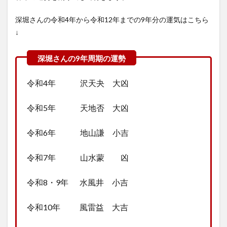
深堀さんの令和4年から令和12年までの9年分の運気はこちら
↓
令和4年 沢天夬 大凶
令和5年 天地否 大凶
令和6年 地山謙 小吉
令和7年 山水蒙 凶
令和8・9年 水風井 小吉
令和10年 風雷益 大吉