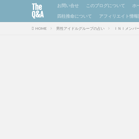
The
お問い合せ
このブログについて
ホ
Q&A
四柱推命について
アフィリエイト情報
HOME
男性アイドルグループの占い
ＩＮＩメンバ