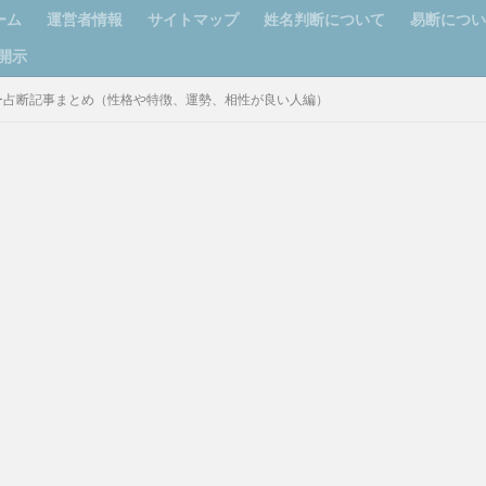
ーム
運営者情報
サイトマップ
姓名判断について
易断につ
開示
ー占断記事まとめ（性格や特徴、運勢、相性が良い人編）