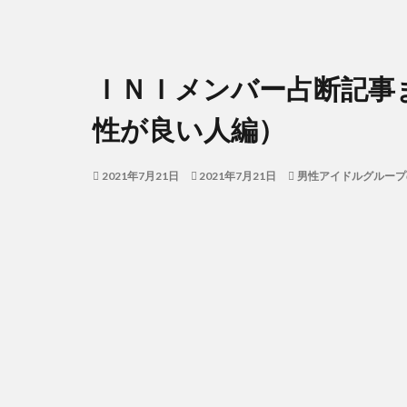
ＩＮＩメンバー占断記事
性が良い人編）
2021年7月21日
2021年7月21日
男性アイドルグループ