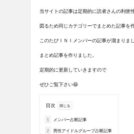
当サイトの記事は定期的に読者さんの利便
図るため同じカテゴリーでまとめた記事を
このたびＩＮＩメンバーの記事が溜まりま
まとめ記事を作りました。
定期的に更新していきますので
ぜひご覧下さい😆
目次
1
メンバー占断記事
2
男性アイドルグループ占断記事