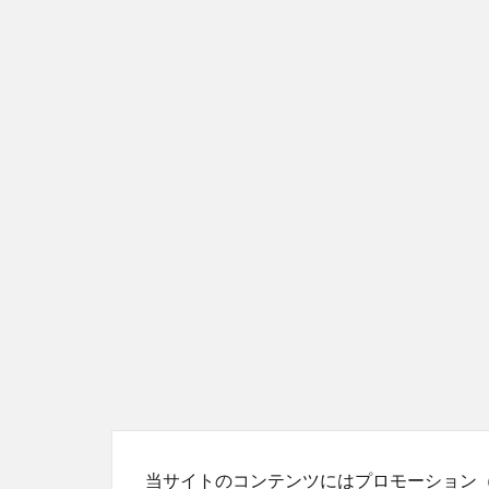
当サイトのコンテンツにはプロモーション