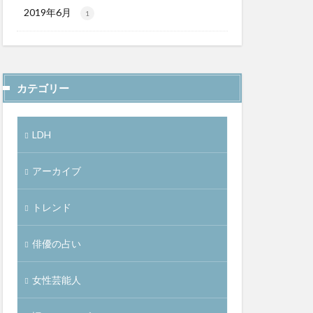
2019年6月
1
カテゴリー
LDH
アーカイブ
トレンド
俳優の占い
女性芸能人