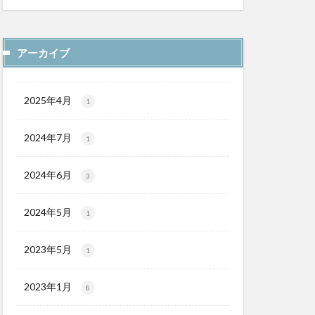
アーカイブ
2025年4月
1
2024年7月
1
2024年6月
3
2024年5月
1
2023年5月
1
2023年1月
8