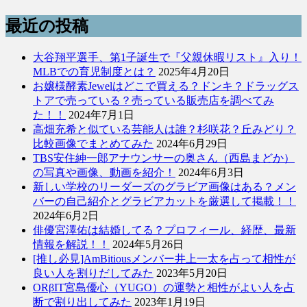
最近の投稿
大谷翔平選手、第1子誕生で『父親休暇リスト』入り！
MLBでの育児制度とは？
2025年4月20日
お嬢様酵素Jewelはどこで買える？ドンキ？ドラッグス
トアで売っている？売っている販売店を調べてみ
た！！
2024年7月1日
高畑充希と似ている芸能人は誰？杉咲花？丘みどり？
比較画像でまとめてみた
2024年6月29日
TBS安住紳一郎アナウンサーの奥さん（西島まどか）
の写真や画像、動画を紹介！
2024年6月3日
新しい学校のリーダーズのグラビア画像はある？メン
バーの自己紹介とグラビアカットを厳選して掲載！！
2024年6月2日
俳優宮澤佑は結婚してる？プロフィール、経歴、最新
情報を解説！！
2024年5月26日
[推し必見]AmBitiousメンバー井上一太を占って相性が
良い人を割りだしてみた
2023年5月20日
ORβIT宮島優心（YUGO）の運勢と相性がよい人を占
断で割り出してみた
2023年1月19日