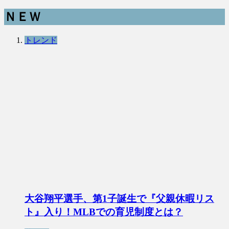
ＮＥＷ
トレンド
大谷翔平選手、第1子誕生で『父親休暇リス
ト』入り！MLBでの育児制度とは？