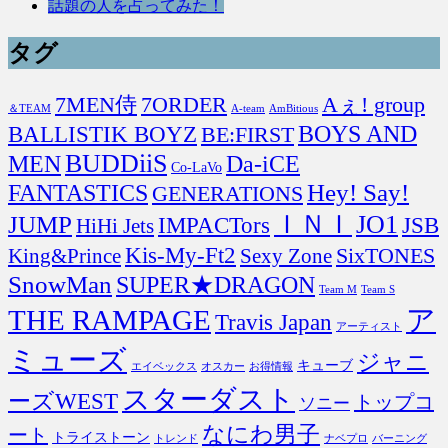
話題の人を占ってみた！
タグ
7MEN侍
7ORDER
Aぇ! group
＆TEAM
A-team
AmBitious
BOYS AND
BALLISTIK BOYZ
BE:FIRST
BUDDiiS
MEN
Da-iCE
Co-LaVo
FANTASTICS
Hey! Say!
GENERATIONS
ＩＮＩ
JO1
JUMP
IMPACTors
JSB
HiHi Jets
Kis-My-Ft2
SixTONES
King&Prince
Sexy Zone
SnowMan
SUPER★DRAGON
Team M
Team S
THE RAMPAGE
ア
Travis Japan
アーティスト
ミューズ
ジャニ
キューブ
エイベックス
オスカー
お得情報
スターダスト
ーズWEST
トップコ
ソニー
なにわ男子
ート
トライストーン
トレンド
ナベプロ
バーニング